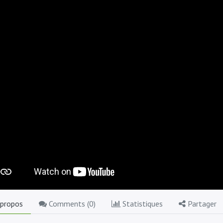
 propos
Comments (
0
)
Statistiques
Partager