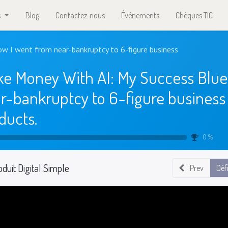
s
Blog
Contactez-nous
Événements
Chèques TIC
w I went from near-bankruptcy to 6-figure business
e Money With AI: My Success Blue
r-bankruptcy to 6-figure business 
ducts.
0 %
oduit Digital Simple
Prev
Déf