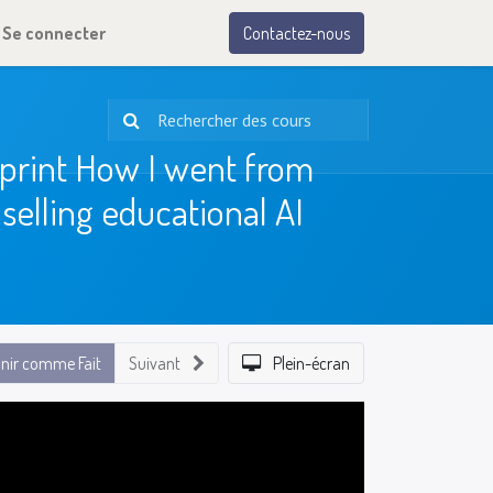
Se connecter
Contactez-nous
print How I went from
selling educational AI
inir comme Fait
Suivant
Plein-écran