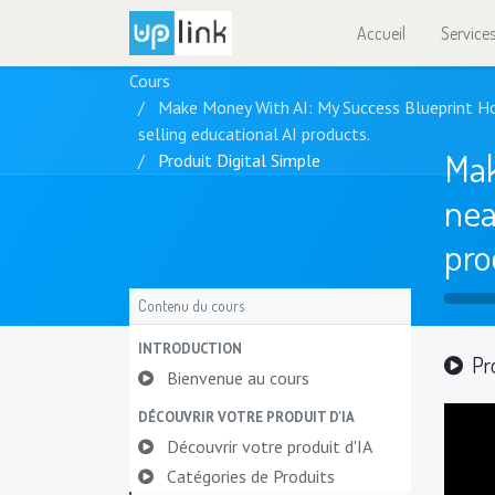
Accueil
Service
Cours
Make Money With AI: My Success Blueprint Ho
selling educational AI products.
Mak
Produit Digital Simple
nea
pro
Contenu du cours
INTRODUCTION
Pr
Bienvenue au cours
DÉCOUVRIR VOTRE PRODUIT D'IA
Découvrir votre produit d'IA
Catégories de Produits