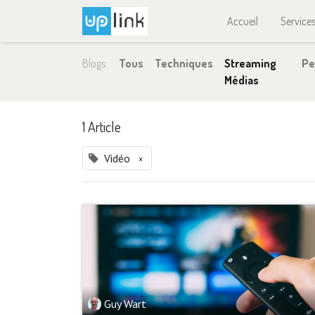
Accueil
Service
Blogs:
Tous
Techniques
Streaming
Pe
Médias
1 Article
Vidéo
×
Guy Wart