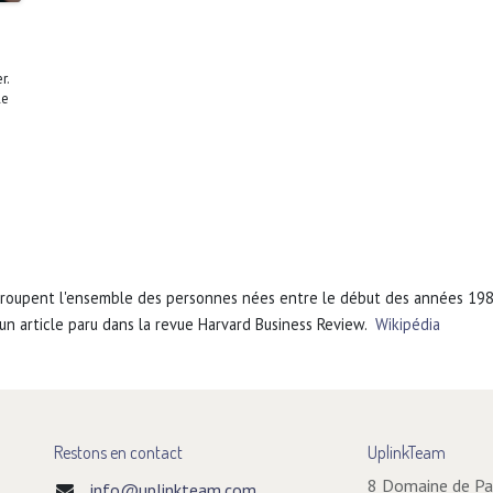
r.
le
regroupent l'ensemble des personnes nées entre le début des années 1980
n article paru dans la revue Harvard Business Review.
Wikipédia
Restons en contact
UplinkTeam
8 Domaine de P
info@uplinkteam.com